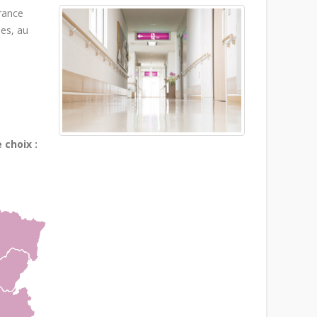
France
les, au
 choix :