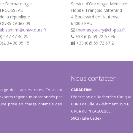
 de Dermatologie
Service d'Oncologie Médicale
l TROUSSEAU
Hôpital François Mitterand
de la république
4 Boulevard de Hauterive
TOURS Cedex 09
64000 PAU
b.samimi@univ-tours.fr
thomas.jouary@ch-pau.fr
)2 47 47 46 25
+33 (0)5 59 72 67 96
0)2 34 38 95 15
+33 (0)5 59 72 67 21
Nous contacter
arge des cancers rares. En alliant
CARADERM
s experts régionaux coordonnés par
Fédération de Recherche Clinique
r une prise en charge optimale des
CHRU de Lille, ex-bâtiment USN B
6 Rue du Pr LAGUESSE
59037 Lille Cedex