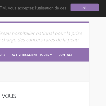
ok
RM, vous acceptez l'utilisation de ces
seau hospitalier national pour la prise
 charge des cancers rares de la peau
URS
ACTIVITÉS SCIENTIFIQUES
CONTACT
 vous