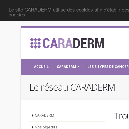
Le site CARADERM utilise des cookies afin d'établir des
cookies.
ACCUEIL
CARADERM
LES 3 TYPES DE CANCE
Le réseau CARADERM
Tro
CARADERM
Nos objectifs