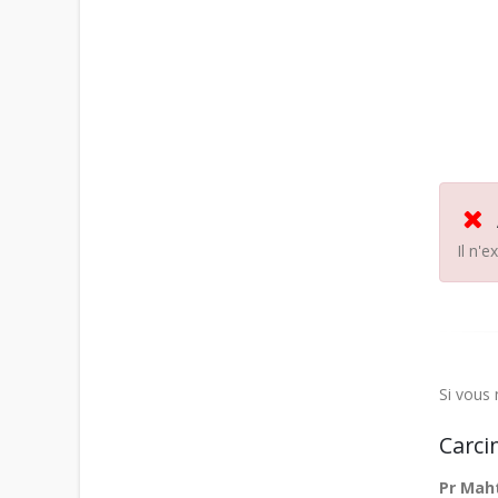
Il n'
Si vous 
Carci
Pr Mah