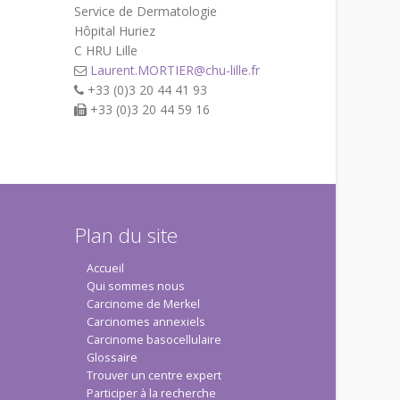
Service de Dermatologie
Hôpital Huriez
C HRU Lille
Laurent.MORTIER@chu-lille.fr
+33 (0)3 20 44 41 93
+33 (0)3 20 44 59 16
Plan du site
Accueil
Qui sommes nous
Carcinome de Merkel
Carcinomes annexiels
Carcinome basocellulaire
Glossaire
Trouver un centre expert
Participer à la recherche