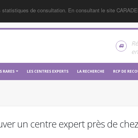
 statistiques de consultation. En consultant le site CARADE
Ré
en
RS RARES
LES CENTRES EXPERTS
LA RECHERCHE
RCP DE RECO
uver un centre expert près de chez