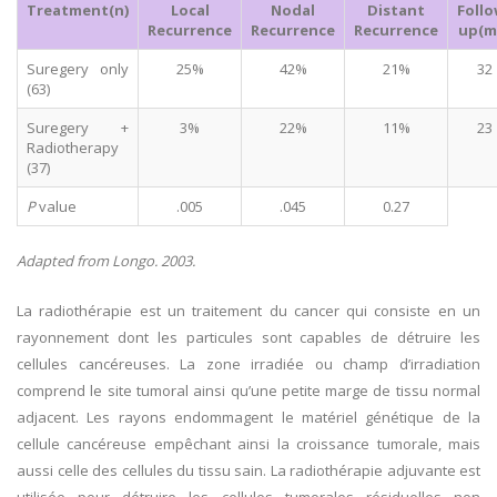
Treatment(n)
Local
Nodal
Distant
Follo
Recurrence
Recurrence
Recurrence
up(m
Suregery only
25%
42%
21%
32
(63)
Suregery +
3%
22%
11%
23
Radiotherapy
(37)
P
value
.005
.045
0.27
Adapted from Longo. 2003.
La radiothérapie est un traitement du cancer qui consiste en un
rayonnement dont les particules sont capables de détruire les
cellules cancéreuses. La zone irradiée ou champ d’irradiation
comprend le site tumoral ainsi qu’une petite marge de tissu normal
adjacent. Les rayons endommagent le matériel génétique de la
cellule cancéreuse empêchant ainsi la croissance tumorale, mais
aussi celle des cellules du tissu sain. La radiothérapie adjuvante est
utilisée pour détruire les cellules tumorales résiduelles non